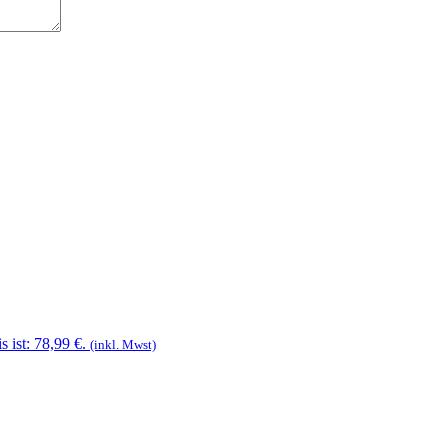
s ist: 78,99 €.
(inkl. Mwst)