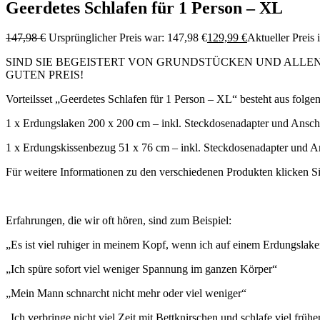
Geerdetes Schlafen für 1 Person – XL
147,98
€
Ursprünglicher Preis war: 147,98 €
129,99
€
Aktueller Preis i
SIND SIE BEGEISTERT VON GRUNDSTÜCKEN UND ALLEN
GUTEN PREIS!
Vorteilsset „Geerdetes Schlafen für 1 Person – XL“ besteht aus folg
1 x Erdungslaken 200 x 200 cm – inkl. Steckdosenadapter und Ansch
1 x Erdungskissenbezug 51 x 76 cm – inkl. Steckdosenadapter und A
Für weitere Informationen zu den verschiedenen Produkten klicken Si
Erfahrungen, die wir oft hören, sind zum Beispiel:
„Es ist viel ruhiger in meinem Kopf, wenn ich auf einem Erdungslake
„Ich spüre sofort viel weniger Spannung im ganzen Körper“
„Mein Mann schnarcht nicht mehr oder viel weniger“
„Ich verbringe nicht viel Zeit mit Bettknirschen und schlafe viel frühe