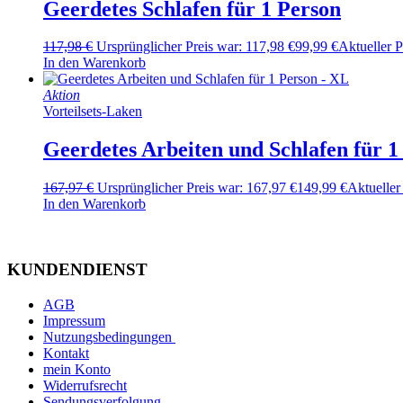
Geerdetes Schlafen für 1 Person
117,98
€
Ursprünglicher Preis war: 117,98 €
99,99
€
Aktueller Pr
In den Warenkorb
Aktion
Vorteilsets-Laken
Geerdetes Arbeiten und Schlafen für 1
167,97
€
Ursprünglicher Preis war: 167,97 €
149,99
€
Aktueller 
In den Warenkorb
KUNDENDIENST
AGB
Impressum
Nutzungsbedingungen
Kontakt
mein Konto
Widerrufsrecht
Sendungsverfolgung