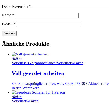
Deine Rezension
*
Name
*
E-Mail
*
Ähnliche Produkte
Aktion
Vorteilssets - Spannbettlaken
/
Vorteilsets-Laken
Voll geerdet arbeiten
89,98
€
Ursprünglicher Preis war: 89,98 €
78,99
€
Aktueller Prei
In den Warenkorb
Aktion
Vorteilsets-Laken